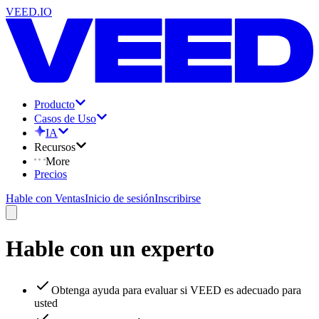
VEED.IO
Producto
Casos de Uso
IA
Recursos
More
Precios
Hable con Ventas
Inicio de sesión
Inscribirse
Hable con un experto
Obtenga ayuda para evaluar si VEED es adecuado para
usted