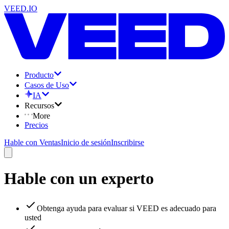
VEED.IO
Producto
Casos de Uso
IA
Recursos
More
Precios
Hable con Ventas
Inicio de sesión
Inscribirse
Hable con un experto
Obtenga ayuda para evaluar si VEED es adecuado para
usted