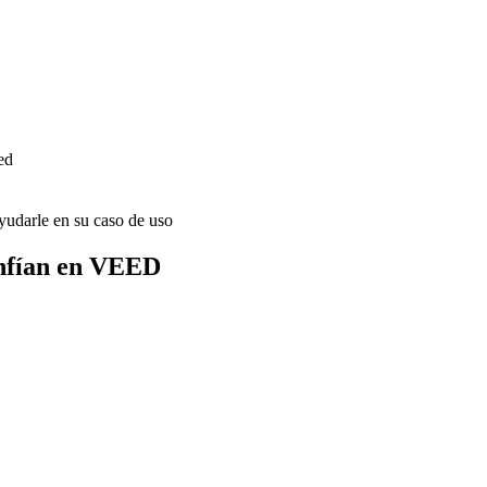
ed
udarle en su caso de uso
onfían en VEED