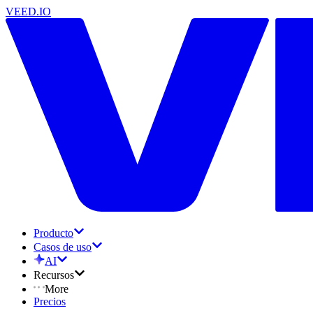
VEED.IO
Producto
Casos de uso
AI
Recursos
More
Precios