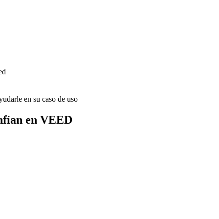
ed
udarle en su caso de uso
onfían en VEED