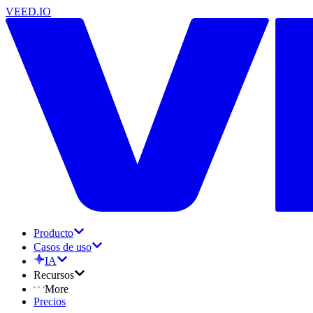
VEED.IO
Producto
Casos de uso
IA
Recursos
More
Precios