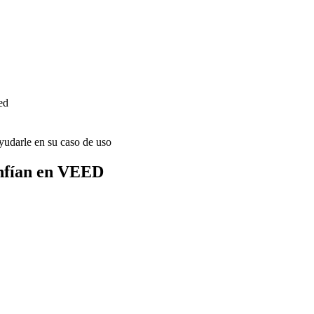
ed
udarle en su caso de uso
onfían en VEED