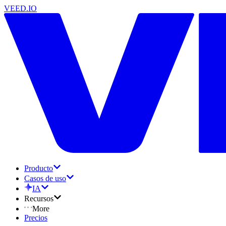
VEED.IO
Producto
Casos de uso
IA
Recursos
More
Precios