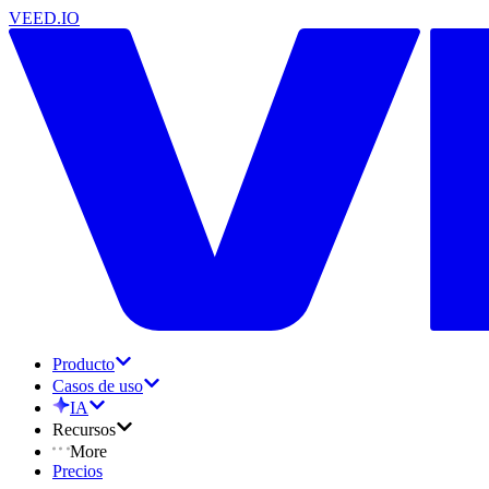
VEED.IO
Producto
Casos de uso
IA
Recursos
More
Precios