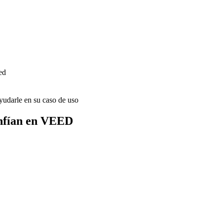
ed
udarle en su caso de uso
onfían en VEED