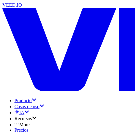
VEED.IO
Producto
Casos de uso
IA
Recursos
More
Precios