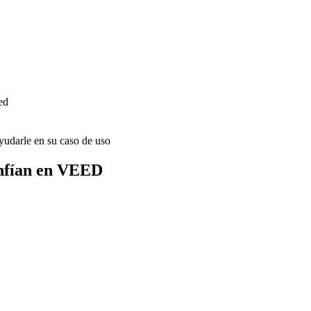
ed
udarle en su caso de uso
onfían en VEED