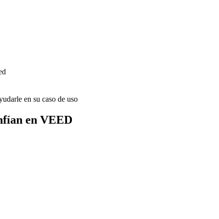
ed
udarle en su caso de uso
onfían en VEED