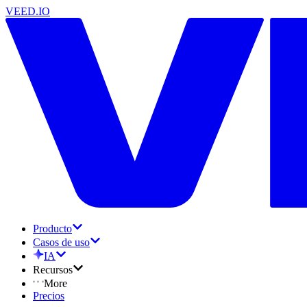
VEED.IO
Producto
Casos de uso
IA
Recursos
More
Precios