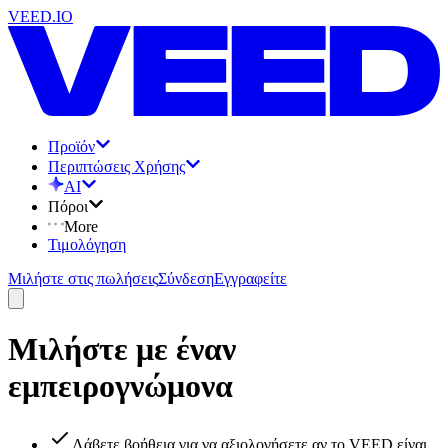
VEED.IO
Προϊόν
Περιπτώσεις Χρήσης
AI
Πόροι
More
Τιμολόγηση
Μιλήστε στις πωλήσεις
Σύνδεση
Εγγραφείτε
Μιλήστε με έναν
εμπειρογνώμονα
Λάβετε βοήθεια για να αξιολογήσετε αν το VEED είναι