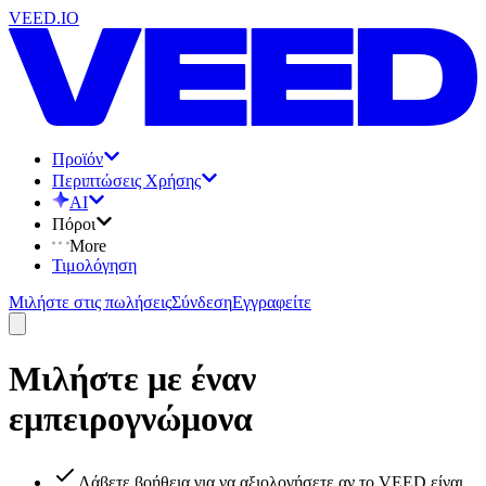
VEED.IO
Προϊόν
Περιπτώσεις Χρήσης
AI
Πόροι
More
Τιμολόγηση
Μιλήστε στις πωλήσεις
Σύνδεση
Εγγραφείτε
Μιλήστε με έναν
εμπειρογνώμονα
Λάβετε βοήθεια για να αξιολογήσετε αν το VEED είναι