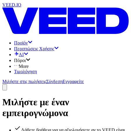
VEED.IO
Προϊόν
Περιπτώσεις Χρήσης
AI
Πόροι
More
Τιμολόγηση
Μιλήστε στις πωλήσεις
Σύνδεση
Εγγραφείτε
Μιλήστε με έναν
εμπειρογνώμονα
Λάβετε βοήθεια για να αξιολογήσετε αν το VEED είναι