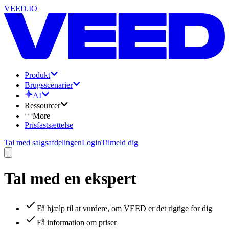
VEED.IO
Produkt
Brugsscenarier
AI
Ressourcer
More
Prisfastsættelse
Tal med salgsafdelingen
Login
Tilmeld dig
Tal med en ekspert
Få hjælp til at vurdere, om VEED er det rigtige for dig
Få information om priser