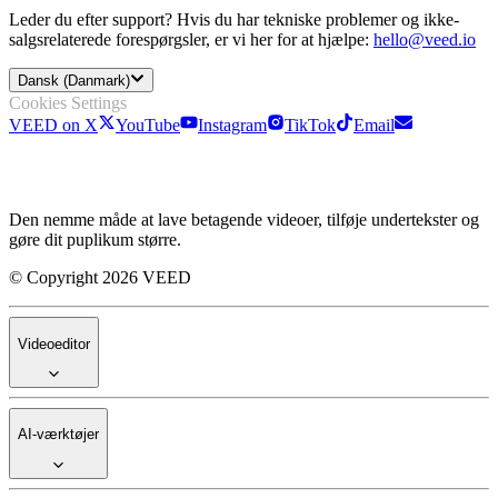
Leder du efter support? Hvis du har tekniske problemer og ikke-
salgsrelaterede forespørgsler, er vi her for at hjælpe:
hello@veed.io
Dansk (Danmark)
Cookies Settings
VEED on X
YouTube
Instagram
TikTok
Email
Den nemme måde at lave betagende videoer, tilføje undertekster og
gøre dit puplikum større.
© Copyright 2026 VEED
Videoeditor
AI-værktøjer