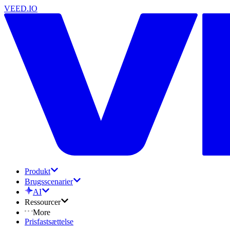
VEED.IO
Produkt
Brugsscenarier
AI
Ressourcer
More
Prisfastsættelse