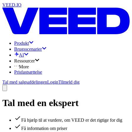
VEED.IO
Produkt
Brugsscenarier
AI
Ressourcer
More
Prisfastsættelse
Tal med salgsafdelingen
Login
Tilmeld dig
Tal med en ekspert
Få hjælp til at vurdere, om VEED er det rigtige for dig
Få information om priser