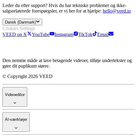
Leder du efter support? Hvis du har tekniske problemer og ikke-
salgsrelaterede forespørgsler, er vi her for at hjælpe:
hello@veed.io
Dansk (Danmark)
Cookies Settings
VEED on X
YouTube
Instagram
TikTok
Email
Den nemme måde at lave betagende videoer, tilføje undertekster og
gøre dit puplikum større.
© Copyright 2026 VEED
Videoeditor
AI-værktøjer