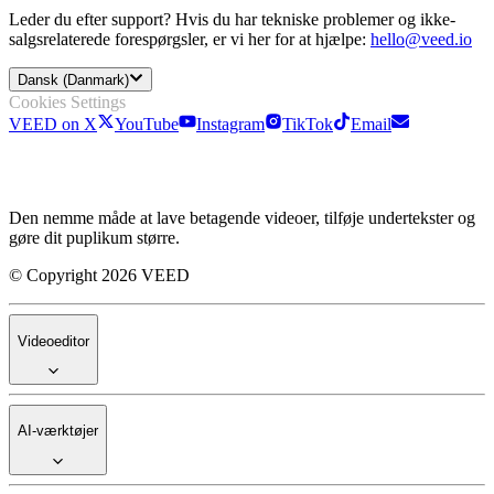
Leder du efter support? Hvis du har tekniske problemer og ikke-
salgsrelaterede forespørgsler, er vi her for at hjælpe:
hello@veed.io
Dansk (Danmark)
Cookies Settings
VEED on X
YouTube
Instagram
TikTok
Email
Den nemme måde at lave betagende videoer, tilføje undertekster og
gøre dit puplikum større.
© Copyright 2026 VEED
Videoeditor
AI-værktøjer