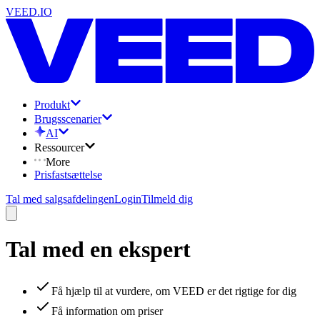
VEED.IO
Produkt
Brugsscenarier
AI
Ressourcer
More
Prisfastsættelse
Tal med salgsafdelingen
Login
Tilmeld dig
Tal med en ekspert
Få hjælp til at vurdere, om VEED er det rigtige for dig
Få information om priser