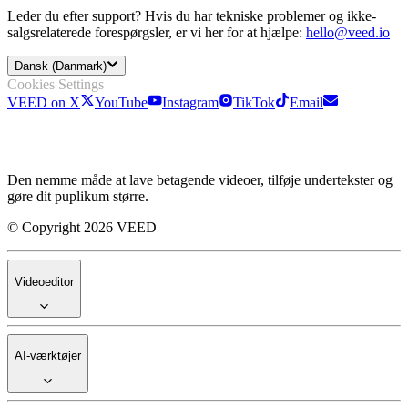
Leder du efter support? Hvis du har tekniske problemer og ikke-
salgsrelaterede forespørgsler, er vi her for at hjælpe:
hello@veed.io
Dansk (Danmark)
Cookies Settings
VEED on X
YouTube
Instagram
TikTok
Email
Den nemme måde at lave betagende videoer, tilføje undertekster og
gøre dit puplikum større.
© Copyright 2026 VEED
Videoeditor
AI-værktøjer