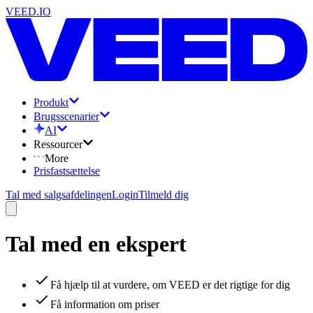
VEED.IO
Produkt
Brugsscenarier
AI
Ressourcer
More
Prisfastsættelse
Tal med salgsafdelingen
Login
Tilmeld dig
Tal med en ekspert
Få hjælp til at vurdere, om VEED er det rigtige for dig
Få information om priser