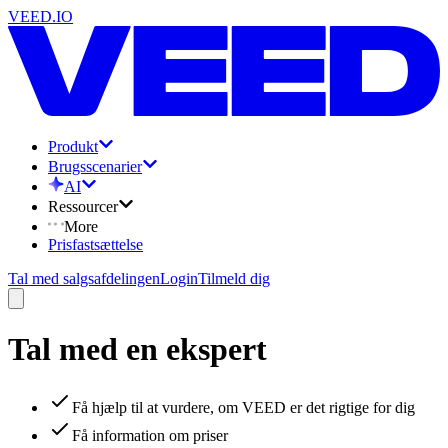
VEED.IO
Produkt
Brugsscenarier
AI
Ressourcer
More
Prisfastsættelse
Tal med salgsafdelingen
Login
Tilmeld dig
Tal med en ekspert
Få hjælp til at vurdere, om VEED er det rigtige for dig
Få information om priser