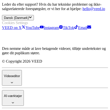
Leder du efter support? Hvis du har tekniske problemer og ikke-
salgsrelaterede forespørgsler, er vi her for at hjælpe:
hello@veed.io
Dansk (Danmark)
Cookies Settings
VEED on X
YouTube
Instagram
TikTok
Email
Den nemme måde at lave betagende videoer, tilføje undertekster og
gøre dit puplikum større.
© Copyright 2026 VEED
Videoeditor
AI-værktøjer